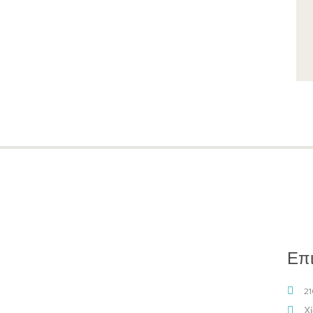
Επι
21
Χί